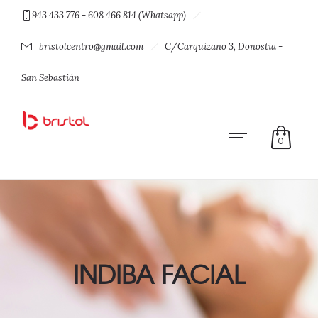
943 433 776 - 608 466 814 (Whatsapp)
bristolcentro@gmail.com
C/Carquizano 3, Donostia -
San Sebastián
0
INDIBA FACIAL