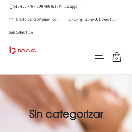
943 433 776 - 608 466 814 (Whatsapp)
bristolcentro@gmail.com
C/Carquizano 3, Donostia -
San Sebastián
0
Sin categorizar