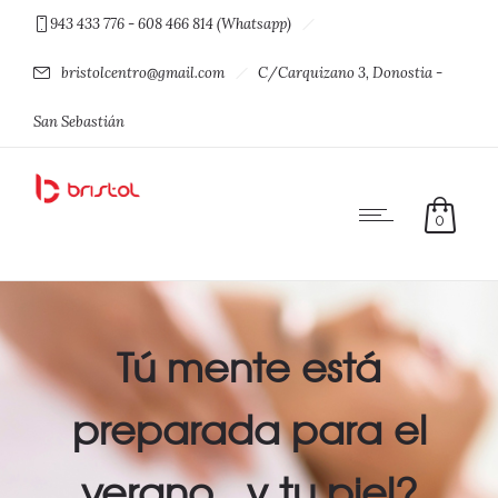
943 433 776 - 608 466 814 (Whatsapp)
bristolcentro@gmail.com
C/Carquizano 3, Donostia -
San Sebastián
0
Tú mente está
preparada para el
verano.. y tu piel?