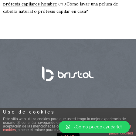
prótesis capilares hombre
¿Cómo lavar una peluca de
en
cabello natural o prótesis capilar en casa?
Uso de cookies
Este sitio web utiliza cookies para que usted tenga la mejor experiencia de
usuario. Si continúa navegando está dando su consentimiento para la
aceptación de las mencionadas cookies y la aceptación de nuestra
política de
¿Cómo puedo ayudarte?
2016 © Centro Bristol /
Aviso Legal
cookies
, pinche el enlace para mayor información.
plugin cookies